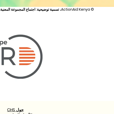
© ActionAid Kenya، تسمية توضيحية: اجتماع المجموعة المعنية بمراجعة المعيار الإنساني الأساسي في منطقة فوي، كينيا، في سبتمبر 2023
حول CHS